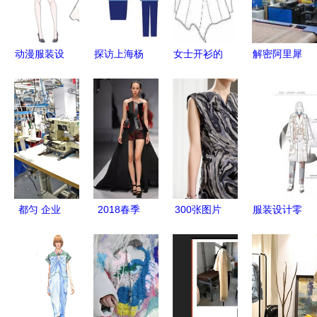
计魅力
动漫服装设
探访上海杨
女士开衫的
解密阿里犀
计图的创作
浦区的服装
纸样设计分
牛工厂 新
解构与未来
设计资源
享 从基础
制造如何重
启示
打板辅导中
到时尚的裁
塑服装行业
心现状与指
剪奥秘
的未来？
南
都匀 企业
2018春季
300张图片
服装设计零
争分夺秒赶
服装设计本
揭秘“世界
基础，你该
订单，时尚
科课程班招
顶级服装设
从何学起？
设计引领产
生简章
计师”的“设
业升级
计灵感来
源”，原来