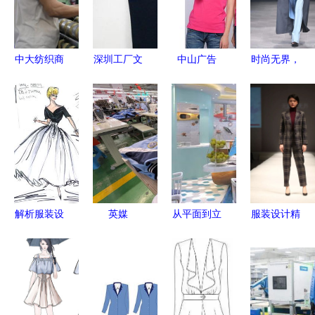
中大纺织商
深圳工厂文
中山广告
时尚无界，
圈有序复
化衫定做
衫、江门文
青春绽放
市，服装设
高端非标定
化衫厂、佛
第31届“大
计企业抱团
制翻领恤厂
山T恤厂
连杯”国际
以高质量发
商直供
家、珠海工
青年服装设
展突围
作衫厂 高
计大赛完美
清图片与服
收官
装设计的力
解析服装设
英媒
从平面到立
服装设计精
量
计图 从构
体 视觉、
品课程第十
思到杰作的
产品、环境
四期集中班
创意旅程
与动画专业
招生简章
中的服装设